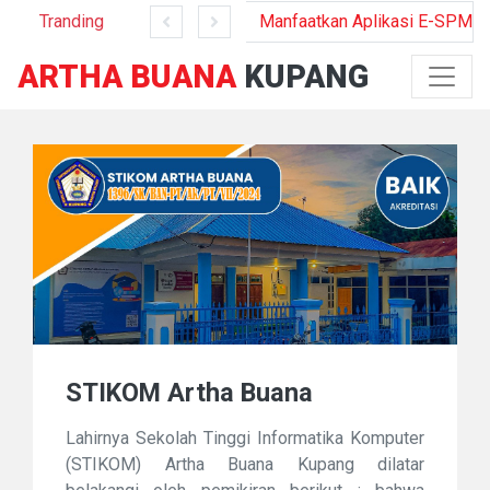
ahan Provinsi Nusa Tenggara Timur
inas Nakertrans Propinsi NTT
nerima KIP bersama Ketua Yayasan Gemama Galgani Kupang
STIKOM Artha Buana Kupang Lepas 47 Mahasiswa Magang u
Tranding
Manfaatkan Aplikasi E-SPMI-B
ARTHA BUANA
KUPANG
STIKOM Artha Buana
Lahirnya Sekolah Tinggi Informatika Komputer
(STIKOM) Artha Buana Kupang dilatar